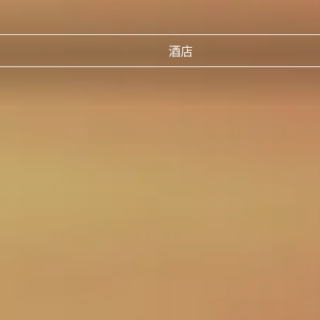
酒店
印度尼西亚
泰
民丹岛
普
曼
韩国
束草