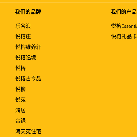
我们的品牌
我们的产品
乐谷浪
悦榕Essentia
悦榕庄
悦榕礼品卡
悦榕维养轩
悦榕逸境
悦椿
悦椿古今品
悦柳
悦苑
鸿居
合禄
海天苑住宅