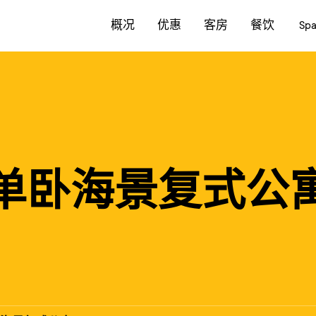
概况
优惠
客房
餐饮
Sp
单卧海景复式公