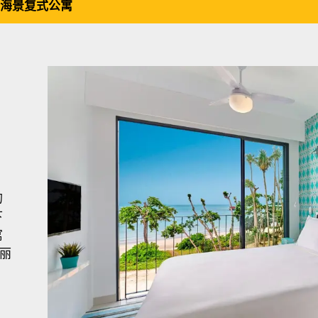
海景复式公寓
的
下
寓
壮丽