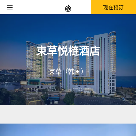
现在预订
束草悦梿酒店
束草（韩国）