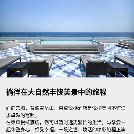
徜徉在大自然丰饶美景中的旅程
面向东海，背倚雪岳山，束草悦梿酒店是悦榕集团不懈追
求卓越的写照。
在束草悦梿酒店，您可以暂时远离繁忙的生活，与挚爱一
起休整身心，感受幸福。一段避世、焕活的精彩旅程正等