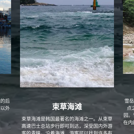
店的后
雪岳
束草海滩
可以外
点
园。
束草海滩是韩国最著名的海滩之一。从束草
在内
高速巴士总站步行即可到达，深受国内外游
客的青睐。沿着海滩，游客可以找到许多有