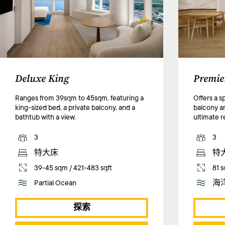
Deluxe King
Premie
Ranges from 39sqm to 45sqm, featuring a
Offers a s
king-sized bed, a private balcony, and a
balcony a
bathtub with a view.
ultimate r
3
3
特大床
特
39-45 sqm / 421-483 sqft
81 s
Partial Ocean
海
探索