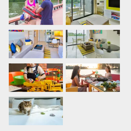
One Bedroom
Muay Thai
Loft Water
One Bedroom
Two Bedroom
Suite
Loft Water
Play Room
Sunset
(Kids Club)
Mookata
Pet Friendly