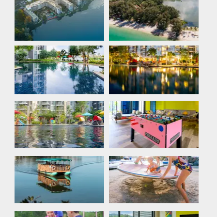
Ariel View Of
Cassia Phuket
Cassia Phuket
Beach
Cassia Splash
Cassia Splash
Area At Night
Main Pool
Lobby
Kids
Jetty
Playground