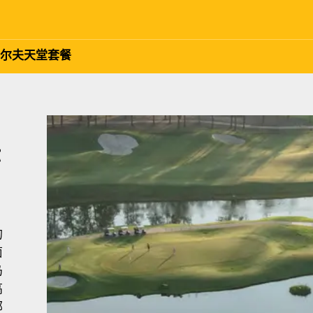
尔夫天堂套餐
标
的
茵
岛
高
部