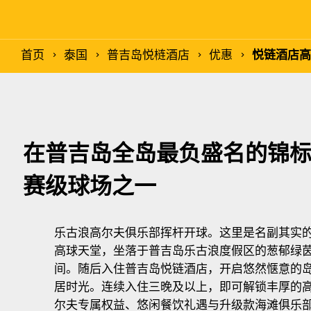
首页
泰国
普吉岛悦梿酒店
优惠
悦链酒店高
在普吉岛全岛最负盛名的锦
赛级球场之一
乐古浪高尔夫俱乐部挥杆开球。这里是名副其实
高球天堂，坐落于普吉岛乐古浪度假区的葱郁绿
间。随后入住普吉岛悦链酒店，开启悠然惬意的
居时光。连续入住三晚及以上，即可解锁丰厚的
尔夫专属权益、悠闲餐饮礼遇与升级款海滩俱乐