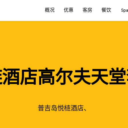
概况
优惠
客房
餐饮
Sp
链酒店高尔夫天堂
普吉岛悦梿酒店、