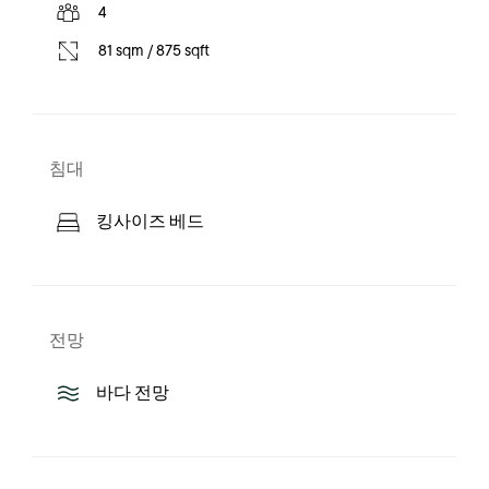
4
81 sqm / 875 sqft
침대
킹사이즈 베드
전망
바다 전망