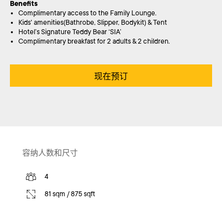
Benefits
Complimentary access to the Family Lounge.
Kids' amenities(Bathrobe, Slipper, Bodykit) & Tent
Hotel’s Signature Teddy Bear ‘SIA’
Complimentary breakfast for 2 adults & 2 children.
现在预订
容纳人数和尺寸
4
81 sqm / 875 sqft