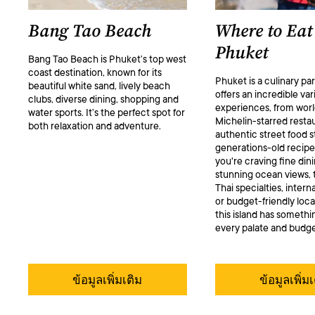
Bang Tao Beach
Where to Eat
Phuket
Bang Tao Beach is Phuket’s top west
coast destination, known for its
Phuket is a culinary pa
beautiful white sand, lively beach
offers an incredible var
clubs, diverse dining, shopping and
experiences, from worl
water sports. It’s the perfect spot for
Michelin-starred resta
both relaxation and adventure.
authentic street food st
generations-old recip
you're craving fine din
stunning ocean views, t
Thai specialties, intern
or budget-friendly local
this island has somethin
every palate and budge
ข้อมูลเพิ่มเติม
ข้อมูลเพิ่ม