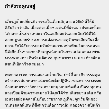
กำลังรอคุณอยู่
เมืองภูเก็ตเปลี่ยนกิจกรรมในเดือนมิถุนายน 2569 นี้ให้มี
สีสันยิ่งกว่าเดิม เนื่องด้วยเมื่อช่วงต้นปีที่ผ่านมา ประเทศไทย
ได้กลายเป็นประเทศแรกในเอเชียตะวันออกเฉียงใต้ที่ได้
ออกกฎหมายรับรองการแต่งงานของคู่รักเพศเดียวกัน เมื่อ
ความรักได้รับการยอมรับผ่านความเท่าเทียมในการสมรส
นี่จึงถือเป็นช่วงเวลาที่สมบูรณ์แบบในการเฉลิมฉลอง Pride
Month บนเกาะที่พร้อมต้อนรับชุมชนชาว LGBTQ+ ด้วยอ้อม
แขนที่เปิดกว้างเสมอมา
เทศกาล Pride, การแสดงแดร็กควีน , ปาร์ตี้ และกิจกรรมสุด
สร้างสรรค์มากมายแน่นขนัดเต็มปฏิทิน Phuket Pride Month
นำเสนอตารางกิจกรรมความสนุกแบบจัดเต็ม เปิดรับทุกคน
และเปี่ยมด้วยความหมาย ให้คุณได้ร่วมเดินขบวน เต้น หรือ
เอนจอยผ่อนคลายไปกับบรรยากาศ ภูเก็ต... จุดเริ่มต้นของ
วันหยุดสุดพิเศษ ที่ซึ่งทุกวันคือการเฉลิมฉลองความเป็นตัว