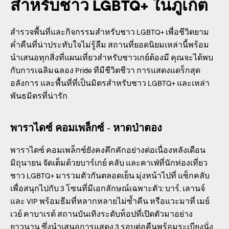
สำหรับชาว LGBTQ+ ในภูเก็ต
สำรวจพื้นที่และกิจกรรมสำหรับชาว LGBTQ+ เพื่อชีวิตยาม
ค่ำคืนที่น่าประทับใจไม่รู้ลืม สถานที่ยอดนิยมเหล่านี้พร้อม
นำเสนอทุกสิ่งที่แผนเที่ยวสำหรับชาวเกย์ต้องมี คุณจะได้พบ
กับการเฉลิมฉลอง Pride ทีมีชีวิตชีวา การแสดงแดร็กสุด
อลังการ และพื้นที่ที่เป็นมิตรสำหรับชาว LGBTQ+ และเหล่า
พันธมิตรที่น่ารัก
พาราไดซ์ คอมเพล็กซ์ - หาดป่าตอง
พาราไดซ์ คอมเพล็กซ์ยังคงคึกคักอย่างต่อเนื่องหลังเดือน
มิถุนายน จัดเต็มด้วยบาร์เกย์ คลับ และคาเฟ่ที่นักท่องเที่ยว
ชาว LGBTQ+ มารวมตัวกันตลอดเย็น มุ่งหน้าไปที่ แซ็กคลับ
เพื่อสนุกไปกับ 3 โซนที่มีเอกลักษณ์เฉพาะตัว; บาร์, เลานจ์
และ VIP พร้อมธีมที่หลากหลายไม่ซ้ำคืน หรือแวะมาที่ เมย์
เวย์ คาบาเรต์ สถานบันเทิงระดับท็อปที่เปิดตัวมาอย่าง
ยาวนาน ซึ่งนำเสนอการแสดง 3 รอบต่อคืนพร้อมระเบียงนั่ง