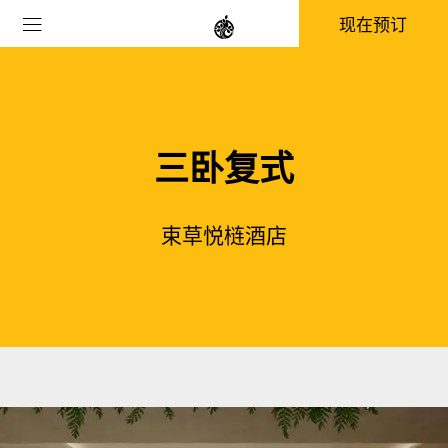
现在预订
三卧复式
束草悦梿酒店