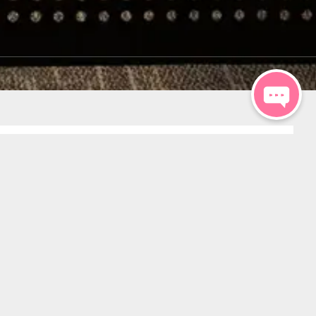
al Event Space
sqm
(633 sqft)