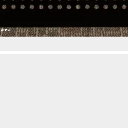
иятия
modations
Tot
59