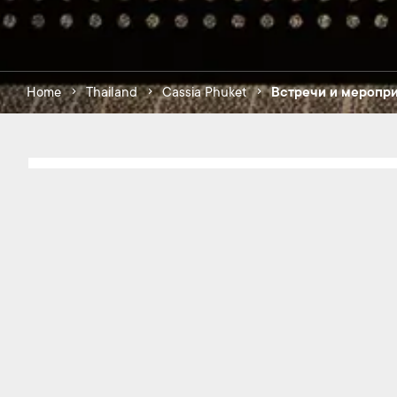
Home
Thailand
Cassia Phuket
Встречи и меропр
Hotel Accom
271