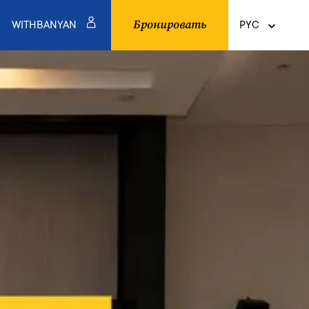
Бронировать
WITHBANYAN
PYC