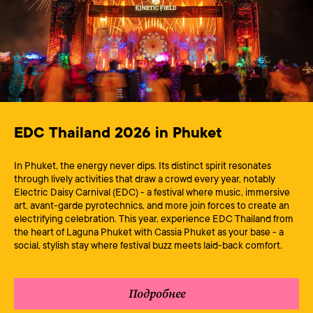
EDC Thailand 2026 in Phuket
In Phuket, the energy never dips. Its distinct spirit resonates
through lively activities that draw a crowd every year, notably
Electric Daisy Carnival (EDC) - a festival where music, immersive
art, avant-garde pyrotechnics, and more join forces to create an
electrifying celebration. This year, experience EDC Thailand from
the heart of Laguna Phuket with Cassia Phuket as your base - a
social, stylish stay where festival buzz meets laid-back comfort.
Подробнее