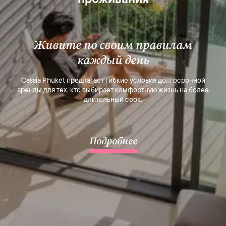
Живите по своим правилам
каждый день
Cassia Phuket предлагает гибкие условия долгосрочной
аренды для тех, кто выбирает комфортную жизнь на более
длительный срок.
Подробнее