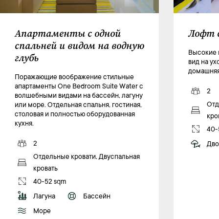
Апартаменты с одной
Лофт с
спальней и видом на водную
Высокие 
глубь
вид на ух
домашняя
Поражающие воображение стильные
апартаменты One Bedroom Suite Water с
2
волшебными видами на бассейн, лагуну
Отд
или море. Отдельная спальня, гостиная,
столовая и полностью оборудованная
кро
кухня.
40-
2
Дво
Отдельные кровати, Двуспальная
кровать
40-52 sqm
Лагуна
Бассейн
Море