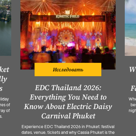
ket
Wh
Исследовать
ly
EDC Thailand 2026:
s
F
Everything You Need to
liday
Whe
Know About Electric Daisy
res of
be
ay of
nigh
Carnival Phuket
s.
Experience EDC Thailand 2026 in Phuket: festival
dates, venue, tickets and why Cassia Phuket is the