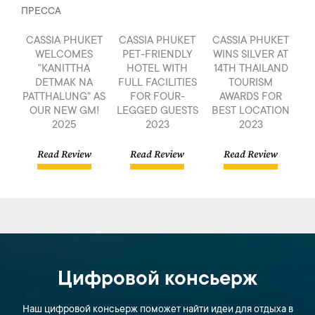
ПРЕССА
CASSIA PHUKET
CASSIA PHUKET
CASSIA PHUKET
WELCOMES
PET-FRIENDLY
WINS SILVER AT
"KANITTHA
HOTEL WITH
14TH THAILAND
DETMAK NA
FULL FACILITIES
TOURISM
PATTHALUNG" AS
FOR FOUR-
AWARDS FOR
OUR NEW GM!
LEGGED GUESTS
BEST LOCATION
2025
2023
2023
Read Review
Read Review
Read Review
Цифровой консьерж
Наш цифровой консьерж поможет найти идеи для отдыха в