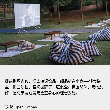
提前到场占位，慢饮特调饮品，细品精选小食——轻食拼
盘、田园沙拉、窑烤披萨等一应俱全。氛围悠然、宠物友
好，是与亲友或爱宠放空身心的理想去处。
探访 Open Kitchen